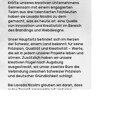
Kräfte unseres kreativen Unternehmens.
Gemeinsam mit einem engagierten
Team aus drei talentierten Fachleuten
haben sie Lavada Nicolini zu dem
gemacht, was es heute ist: eine Quelle
von Innovation und Kreativität im Bereich
des Brandings und Webdesigns.
Unser Hauptsitz befindet sich im Herzen
der Schweiz, einem Land bekannt für seine
Präzision, Qualität und Kreativität – Werte,
die wir in jedem unserer Projekte leben und
atmen. Zusätzlich haben wir unsere
kreativen Flügel nach Augsburg
ausgestreckt, wo unser zweites Büro die
Verbindung zwischen Schweizer Präzision
und deutscher Gründlichkeit schlägt.
Bei Lavada Nicolini glauben wir daran, dass
jedes Projekt einzigartig ist und eine
individuelle, maßgeschneiderte
Herangehensweise verdient. Unser kleines,
aber feines Team ermöglicht es uns, eng
mit unseren Kunden
zusammenzuarbeiten und dabei stets
den persönlichen Touch zu bewahren, der
für die erfolgreiche Umsetzung einer
Vision entscheidend ist. Wir sind stolz